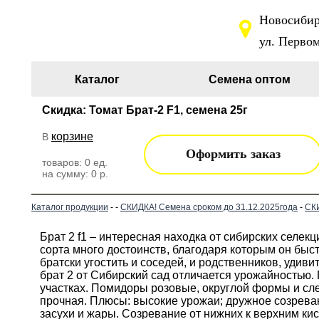
Новосибирс
ул. Первом
Каталог
Семена оптом
Скидка: Томат Брат-2 F1, семена 25г
корзине
В
Оформить заказ
товаров:
0
ед.
на сумму:
0
р.
Каталог продукции
-
-
СКИДКА! Семена сроком до 31.12.2025года
-
СКИ
Брат 2 f1 – интересная находка от сибирских селе
сорта много достоинств, благодаря которым он бы
братски угостить и соседей, и родственников, удив
брат 2 от Сибирский сад отличается урожайностью
участках. Помидоры розовые, округлой формы и сл
прочная. Плюсы: высокие урожаи; дружное созрева
засухи и жары. Созревание от нижних к верхним кис