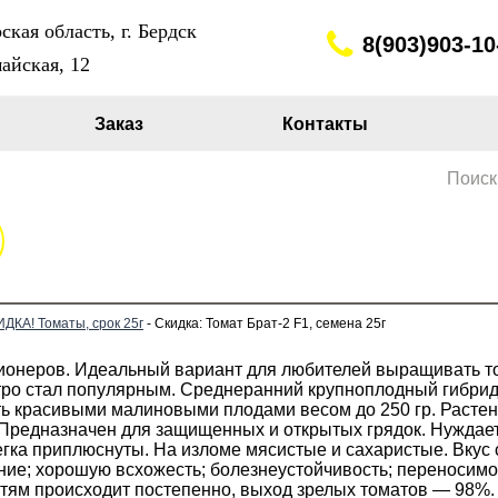
кая область, г. Бердск
8(903)903-10
айская, 12
Заказ
Контакты
Поиск
ДКА! Томаты, срок 25г
- Скидка: Томат Брат-2 F1, семена 25г
кционеров. Идеальный вариант для любителей выращивать т
стро стал популярным. Среднеранний крупноплодный гибрид
ить красивыми малиновыми плодами весом до 250 гр. Растен
. Предназначен для защищенных и открытых грядок. Нужда
егка приплюснуты. На изломе мясистые и сахаристые. Вкус
ние; хорошую всхожесть; болезнеустойчивость; переносимо
тям происходит постепенно, выход зрелых томатов — 98%. С