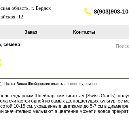
кая область, г. Бердск
8(903)903-10
айская, 12
Заказ
Контакты
, семена
Поиск
)
- Цветы: Виола Швейцарские гиганты альпенглоу, семена
 к легендарным Швейцарским гигантам (Swiss Giants), пол
ла считается одной из самых долгоцветущих культур, ее мо
отой 10-15 см, украшенные цветками до 5-7 см в диаметре
ки значительно мельчают, а цветение может и вовсе прекрат