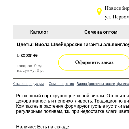
Новосибирс
ул. Первом
Каталог
Семена оптом
Цветы: Виола Швейцарские гиганты альпенглоу
корзине
В
Оформить заказ
товаров:
0
ед.
на сумму:
0
р.
Каталог продукции
-
-
Семена цветов
-
Виола (анютины глазки, фиалка
Роскошный сорт крупноцветковой виолы. Относится
декоративность и неприхотливость. Традиционно вио
Компактные растения формируют густые кустики выс
регулярным поливам, т.к. при недостатке влаги цвет
Наличие: Есть на складе