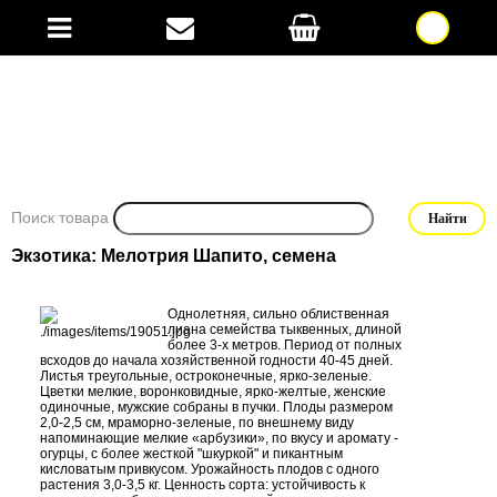
Поиск товара
Экзотика: Мелотрия Шапито, семена
Однолетняя, сильно облиственная
лиана семейства тыквенных, длиной
более 3-х метров. Период от полных
всходов до начала хозяйственной годности 40-45 дней.
Листья треугольные, остроконеч­ные, ярко-зеленые.
Цветки мелкие, воронковидные, ярко-желтые, женские
одиночные, мужские собраны в пучки. Плоды размером
2,0-2,5 см, мраморно-зеленые, по внешнему виду
напоминающие мелкие «арбузики», по вкусу и аромату -
огурцы, с более жесткой "шкуркой" и пикантным
кисловатым привкусом. Урожайность плодов с одного
растения 3,0-3,5 кг. Ценность сорта: устойчивость к