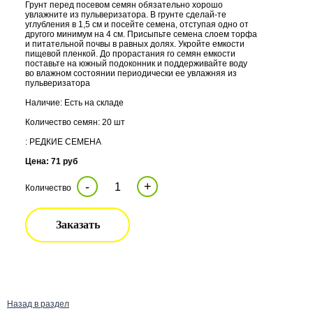
Грунт перед посевом семян обязательно хорошо
увлажните из пульверизатора. В грунте сделай-те
углубления в 1,5 см и посейте семена, отступая одно от
другого минимум на 4 см. Присыпьте семена слоем торфа
и питательной почвы в равных долях. Укройте емкости
пищевой пленкой. До прорастания го семян емкости
поставьте на южный подоконник и поддерживайте воду
во влажном состоянии периодически ее увлажняя из
пульверизатора
Наличие: Есть на складе
Количество семян: 20 шт
: РЕДКИЕ СЕМЕНА
Цена: 71 руб
-
+
Количество
Заказать
Назад в раздел