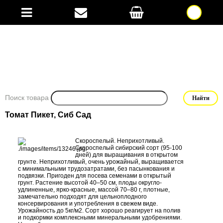
Поиск товара
Томат Пикет, Сиб Сад
Скороспелый. Неприхотливый.
Скороспелый сибирский сорт (95-100
дней) для выращивания в открытом
грунте. Неприхотливый, очень урожайный, выращивается
с минимальными трудозатратами, без пасынкования и
подвязки. Пригоден для посева семенами в открытый
грунт. Растение высотой 40–50 см, плоды округло-
удлиненные, ярко-красные, массой 70–80 г, плотные,
замечательно подходят для цельноплодного
консервирования и употре­бле­ния в свежем виде.
Урожайность до 5кг/м2. Сорт хорошо реагирует на полив
и подкормки комплексными минеральными удобрениями.