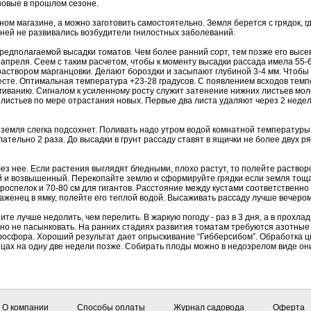
новые в прошлом сезоне.
 магазине, а можно заготовить самостоятельно. Земля берется с грядок, гд
 ней не развивались возбудители гнилостных заболеваний.
редполагаемой высадки томатов. Чем более ранний сорт, тем позже его высе
а апреля. Сеем с таким расчетом, чтобы к моменту высадки рассада имела 55
аствором марганцовки. Делают бороздки и засыпают глубиной 3-4 мм. Чтобы 
есте. Оптимальная температура +23-28 градусов. С появлением всходов темпе
ягиванию. Сигналом к усиленному росту служит затенение нижних листьев 
стьев по мере отрастания новых. Первые два листа удаляют через 2 недели
и земля слегка подсохнет. Поливать надо утром водой комнатной температуры
ательно 2 раза. До высадки в грунт рассаду ставят в ящички не более двух р
без нее. Если растения выглядят бледными, плохо растут, то полейте раствор
й и возвышенный. Перекопайте землю и сформируйте грядки если земля тоща
роспелок и 70-80 см для гигантов. Расстояние между кустами соответственно 
саженец в ямку, полейте его теплой водой. Высаживать рассаду лучше вечер
е лучше недолить, чем перелить. В жаркую погоду - раз в 3 дня, а в прохла
но не пасынковать. На ранних стадиях развития томатам требуются азотные 
осфора. Хороший результат дает опрыскивание “Гибберсибом”. Обработка цв
лицах на одну две недели позже. Собирать плоды можно в недозрелом виде он
О компании
Способы оплаты
Журнал садовода
Оферта