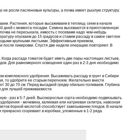
е не росли пасленовые культуры, а почва имеет рыхлую структуру.
ваем. Растения, которые высаживаем в теплицу, сеем в начале
-60 дней с момента посадки. Семена высеваются в приготовленную
почва не пересыхала, емкость с посевами надо чем-нибудь
ратуру опускаем до 15 градусов и ставим рассаду в самое светлое
молодыми крупными листьями. Эффективным приемом,
 после пикировки. Спустя две недели операцию повторяют. В
. Когда рассада томатов будет иметь две пары настоящих листьев,
ядов. Для равномерного освещения один раз в 2-3 дня необходимо
ом комплексного удобрения. Высаживать рассаду в грунт в Сибири
я, то удобрите ее старым перегноем. Желательно внести
от 30 до 70 см. Перед высадкой грядку обильно поливаем. Глубина
ом для лучшей приживаемости.
дную - раз в 5-7 дней. Высокорослые сорта необходимо подвязывать.
удобрения - мочевина, калиевая или натриевая селитра, навозная
етов борной кислотой способствует завязыванию плодов. В начале
и прекрасно созревают в коробках, уложенные в 1-2 ряда.