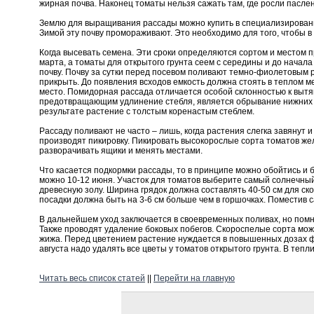
жирная почва. Наконец томаты нельзя сажать там, где росли пасле
Землю для выращивания рассады можно купить в специализированном
Зимой эту почву промораживают. Это необходимо для того, чтобы в
Когда высевать семена. Эти сроки определяются сортом и местом п
марта, а томаты для открытого грунта сеем с середины и до начал
почву. Почву за сутки перед посевом поливают темно-фиолетовым р
прикрыть. До появления всходов емкость должна стоять в теплом м
место. Помидорная рассада отличается особой склонностью к выт
предотвращающим удлинение стебля, является обрывание нижних ли
результате растение с толстым коренастым стеблем.
Рассаду поливают не часто – лишь, когда растения слегка завянут 
производят пикировку. Пикировать высокорослые сорта томатов жел
разворачивать ящики и менять местами.
Что касается подкормки рассады, то в принципе можно обойтись и 
можно 10-12 июня. Участок для томатов выберите самый солнечны
древесную золу. Ширина грядок должна составлять 40-50 см для ско
посадки должна быть на 3-6 см больше чем в горшочках. Поместив 
В дальнейшем уход заключается в своевременных поливах, но помнит
Также проводят удаление боковых побегов. Скороспелые сорта мож
жижа. Перед цветением растение нуждается в повышенных дозах ф
августа надо удалять все цветы у томатов открытого грунта. В теп
Читать весь список статей
||
Перейти на главную