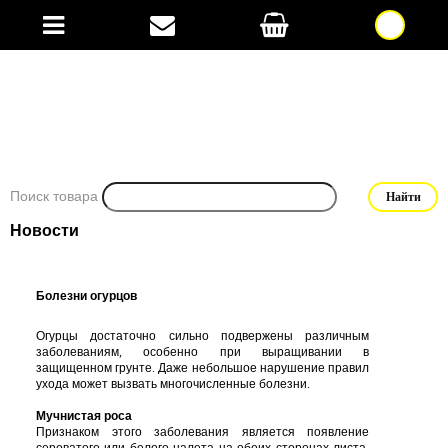
Поиск товара
Новости
Болезни огурцов
Огурцы
достаточно
сильно
подвержены
различным
заболеваниям
,
особенно
при
выращивании
в
защищенном
грунте
.
Даже
небольшое
нарушение
правил
ухода
может
вызвать
многочисленные
болезни
.
Мучнистая
роса
Признаком
этого
заболевания
является
появление