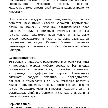
переносятся
на
соседние
листья
и
растения
,
что
может
спровоцировать
массовое
поражение
посадок
.
Насекомые
тоже
вносят
свой
вклад
в
распространение
инфекции
.
При
сухости
воздуха
капли
подсыпают
,
и
листья
остаются
покрытыми
белесой
корочкой
.
Коричневые
пятна
на
стеблях
и
черешках
останавливают
рост
растения
и
ведут
к
опадению
огуречных
листьев
.
На
плодах
также
появляются
водянистые
пятна
,
которые
вскоре
превращаются
в
язвы
,
в
которых
развивается
патогенная
инфекция
.
Остатки
больных
растений
рекомендуется
закапывать
,
чтобы
обеспечить
гибель
бактерий
.
Бурая
пятнистость
Эта
болезнь
чаще
всего
развивается
в
условиях
теплицы
и
поражает
огурцы
любого
возраста
.
На
плодах
появляются
желтоватые
пятна
,
которые
быстро
темнеют
и
приводят
и
деформации
огурцов
.
Повышенная
влажность
воздуха
,
сквозняки
и
периодическое
понижение
температуры
до
17
°
C
ускоряют
развитие
болезни
.
При
появлении
первых
признаков
заболевания
плоды
необходимо
удалять
.
Инфекция
сохраняется
и
на
остатках
растений
,
и
в
грунте
,
и
на
стенках
теплицы
,
и
на
садовом
инвентаре
.
Корневая
гниль