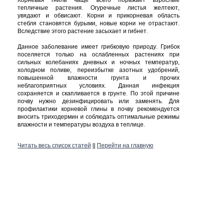
Корневая
гниль
чаще
всего
поражает
взрослые
тепличные
растения
.
Огуречные
листья
желтеют
,
увядают
и
обвисают
.
Корни
и
прикорневая
область
стебля
становятся
бурыми
,
новые
корни
не
отрастают
.
Вследствие
этого
растение
засыхает
и
гибнет
.
Данное
заболевание
имеет
грибковую
природу
.
Грибок
поселяется
только
на
ослабленных
растениях
при
сильных
колебаниях
дневных
и
ночных
температур
,
холодном
поливе
,
переизбытке
азотных
удобрений
,
повышенной
влажности
грунта
и
прочих
неблагоприятных
условиях
.
Данная
инфекция
сохраняется
и
скапливается
в
грунте
.
По
этой
причине
почву
нужно
дезинфицировать
или
заменять
.
Для
профилактики
корневой
глины
в
почву
рекомендуется
вносить
триходермин
и
соблюдать
оптимальные
режимы
влажности
и
температуры
воздуха
в
теплице
.
Читать весь список статей
||
Перейти на главную