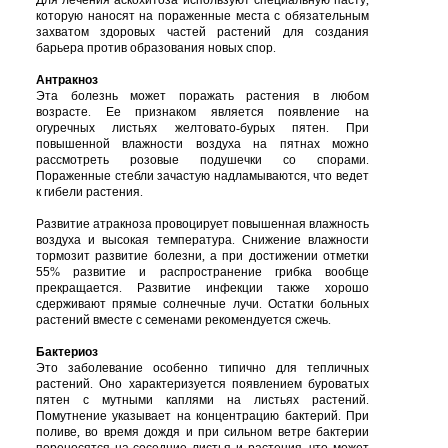
Для
лечения
аскохитоза
используют
специальную
пасту
,
которую
наносят
на
пораженные
места
с
обязательным
захватом
здоровых
частей
растений
для
создания
барьера
против
образования
новых
спор
.
Антракноз
Эта
болезнь
может
поражать
растения
в
любом
возрасте
.
Ее
признаком
является
появление
на
огуречных
листьях
желтовато
-
бурых
пятен
.
При
повышенной
влажности
воздуха
на
пятнах
можно
рассмотреть
розовые
подушечки
со
спорами
.
Пораженные
стебли
зачастую
надламываются
,
что
ведет
к
гибели
растения
.
Развитие
атракноза
провоцирует
повышенная
влажность
воздуха
и
высокая
температура
.
Снижение
влажности
тормозит
развитие
болезни
,
а
при
достижении
отметки
55
%
развитие
и
распространение
грибка
вообще
прекращается
.
Развитие
инфекции
также
хорошо
сдерживают
прямые
солнечные
лучи
.
Остатки
больных
растений
вместе
с
семенами
рекомендуется
сжечь
.
Бактериоз
Это
заболевание
особенно
типично
для
тепличных
растений
.
Оно
характеризуется
появлением
буроватых
пятен
с
мутными
каплями
на
листьях
растений
.
Помутнение
указывает
на
концентрацию
бактерий
.
При
поливе
,
во
время
дождя
и
при
сильном
ветре
бактерии