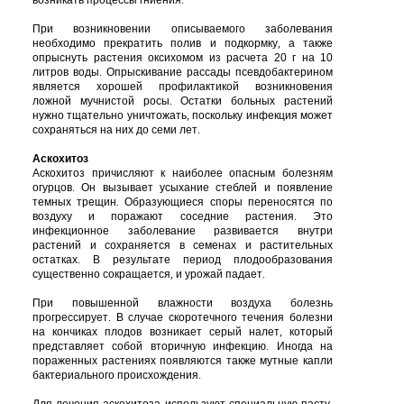
возникать
процессы
гниения
.
При
возникновении
описываемого
заболевания
необходимо
прекратить
полив
и
подкормку
,
а
также
опрыснуть
растения
оксихомом
из
расчета
20
г
на
10
литров
воды
.
Опрыскивание
рассады
псевдобактерином
является
хорошей
профилактикой
возникновения
ложной
мучнистой
росы
.
Остатки
больных
растений
нужно
тщательно
уничтожать
,
поскольку
инфекция
может
сохраняться
на
них
до
семи
лет
.
Аскохитоз
Аскохитоз
причисляют
к
наиболее
опасным
болезням
огурцов
.
Он
вызывает
усыхание
стеблей
и
появление
темных
трещин
.
Образующиеся
споры
переносятся
по
воздуху
и
поражают
соседние
растения
.
Это
инфекционное
заболевание
развивается
внутри
растений
и
сохраняется
в
семенах
и
растительных
остатках
.
В
результате
период
плодообразования
существенно
сокращается
,
и
урожай
падает
.
При
повышенной
влажности
воздуха
болезнь
прогрессирует
.
В
случае
скоротечного
течения
болезни
на
кончиках
плодов
возникает
серый
налет
,
который
представляет
собой
вторичную
инфекцию
.
Иногда
на
пораженных
растениях
появляются
также
мутные
капли
бактериального
происхождения
.