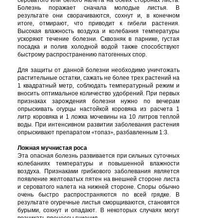
сероватого
или
белого
налета
на
обеих
сторонах
листа
.
Болезнь
поражает
сначала
молодые
листья
.
В
результате
они
сворачиваются
,
сохнут
и
,
в
конечном
итоге
,
отмирают
,
что
приводит
к
гибели
растения
.
Высокая
влажность
воздуха
и
колебания
температуры
ускоряют
течение
болезни
.
Сквозняк
в
парнике
,
густая
посадка
и
полив
холодной
водой
также
способствуют
быстрому
распространению
патогенных
спор
.
Для
защиты
от
данной
болезни
необходимо
уничтожать
растительные
остатки
,
сажать
не
более
трех
растений
на
1
квадратный
метр
,
соблюдать
температурный
режим
и
вносить
оптимальное
количество
удобрений
.
При
первых
признаках
зарождения
болезни
нужно
по
вечерам
опрыскивать
огурцы
настойкой
коровяка
из
расчета
1
литр
коровяка
и
1
ложка
мочевины
на
10
литров
теплой
воды
.
При
интенсивном
развитии
заболевания
растения
опрыскивают
препаратом
«
топаз
»,
разбавленным
1
:
3
.
Ложная
мучнистая
роса
Эта
опасная
болезнь
развивается
при
сильных
суточных
колебаниях
температуры
и
повышенной
влажности
воздуха
.
Признаками
грибкового
заболевания
является
появление
желтоватых
пятен
на
внешней
стороне
листа
и
сероватого
налета
на
нижней
стороне
.
Споры
обычно
очень
быстро
распространяются
по
всей
грядке
.
В
результате
огуречные
листья
сморщиваются
,
становятся
бурыми
,
сохнут
и
опадают
.
В
некоторых
случаях
могут